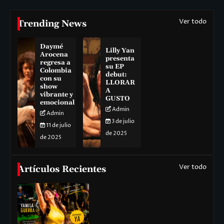
Ver todo
Trending News
Daymé
Lilly Yan
Arocena
presenta
regresa a
su EP
Colombia
debut:
con su
LLORAR
show
A
vibrante y
GUSTO
emocional
Admin
Admin
3 de julio
11 de julio
de 2025
de 2025
Ver todo
Artículos Recientes