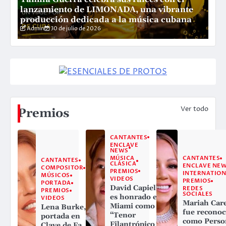
lanzamiento de LIMONADA, una vibrante
P
producción dedicada a la música cubana
L
Admin
30 de julio de 2026
Ver todo
Premios
CANTANTES
ENCLAVE
NEWS
MÚSICA
CANTANTES
CANTANTES
CLÁSICA
ENCLAVE NE
COMPOSITOR
PREMIOS
INTERNATION
MÚSICOS
VIDEOS
PREMIOS
PORTADA
David Capiello
REDES
PREMIOS
SOCIALES
es honrado en
VIDEOS
Mariah Car
Miami como
Lena Burke,
fue reconoc
“Tenor
portada en
como Perso
Filantrópico
Clave de Fa