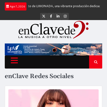
Saltar
lanzamiento de LIMONADA, una vibrante producción dedicada a la música cuba
Ago 7, 2026
al
contenido
Twitter
Facebook
LinkedIn
Instagram
enClave
Redes Sociales