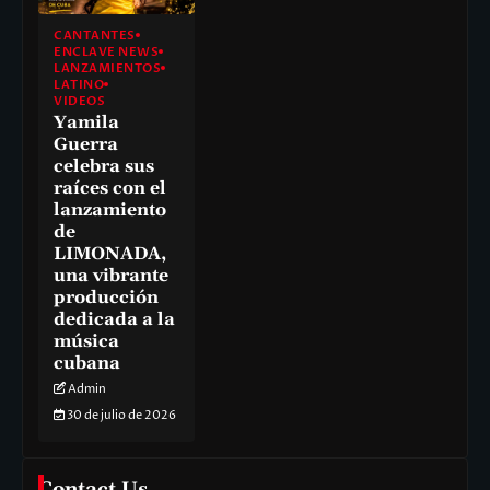
CANTANTES
ENCLAVE NEWS
LANZAMIENTOS
LATINO
VIDEOS
Yamila
Guerra
celebra sus
raíces con el
lanzamiento
de
LIMONADA,
una vibrante
producción
dedicada a la
música
cubana
Admin
30 de julio de 2026
Contact Us