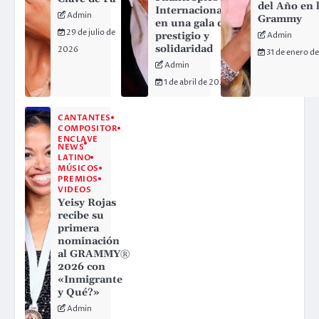
del Año en 
Internacional”
Admin
Grammy
en una gala de
29 de julio de
prestigio y
Admin
solidaridad
2026
31 de enero d
Admin
1 de abril de 2026
CANTANTES
COMPOSITOR
ENCLAVE
NEWS
LATINO
MÚSICOS
PREMIOS
VIDEOS
Yeisy Rojas
recibe su
primera
nominación
al GRAMMY®
2026 con
«Inmigrante
y Qué?»
Admin