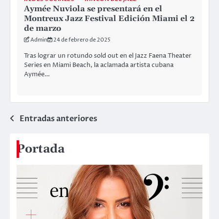
Aymée Nuviola se presentará en el
Montreux Jazz Festival Edición Miami el 2
de marzo
Admin
24 de febrero de 2025
Tras lograr un rotundo sold out en el Jazz Faena Theater
Series en Miami Beach, la aclamada artista cubana
Aymée…
Navegación
Entradas anteriores
de
Portada
entradas