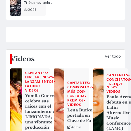
19 de noviembre
de 2025
Ver todo
Videos
CANTANTES
CANTANTES
ENCLAVE NEWS
CONCIERTOS
LANZAMIENTOS
CANTANTES
ENCLAVE
LATINO
NEWS
COMPOSITOR
VIDEOS
VIDEOS
MÚSICOS
Yamila Guerra
PORTADA
Paula Aren
PREMIOS
celebra sus
debuta en e
VIDEOS
raíces con el
Latin
Lena Burke,
lanzamiento de
Alternative
portada en
LIMONADA,
Music
Clave de Fa
una vibrante
Conference
producción
Admin
(LAMC)