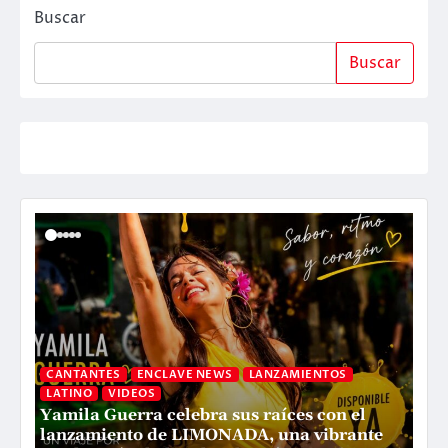
Buscar
Buscar
CANTANTES
ENCLAVE NEWS
LANZAMIENTOS
LATINO
VIDEOS
Yamila Guerra celebra sus raíces con el
C
lanzamiento de LIMONADA, una vibrante
P