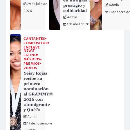
en una gala de
29 de julio de
prestigio y
Admin
solidaridad
2026
31 de enero d
Admin
1 de abril de 2026
CANTANTES
COMPOSITOR
ENCLAVE
NEWS
LATINO
MÚSICOS
PREMIOS
VIDEOS
Yeisy Rojas
recibe su
primera
nominación
al GRAMMY®
2026 con
«Inmigrante
y Qué?»
Admin
19 de noviembre