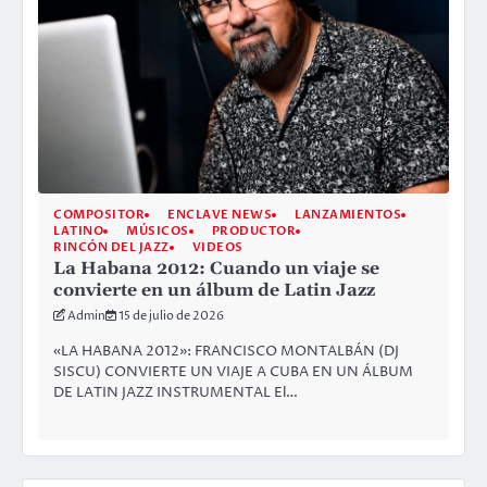
COMPOSITOR
ENCLAVE NEWS
LANZAMIENTOS
LATINO
MÚSICOS
PRODUCTOR
RINCÓN DEL JAZZ
VIDEOS
La Habana 2012: Cuando un viaje se
convierte en un álbum de Latin Jazz
Admin
15 de julio de 2026
«LA HABANA 2012»: FRANCISCO MONTALBÁN (DJ
SISCU) CONVIERTE UN VIAJE A CUBA EN UN ÁLBUM
DE LATIN JAZZ INSTRUMENTAL El…