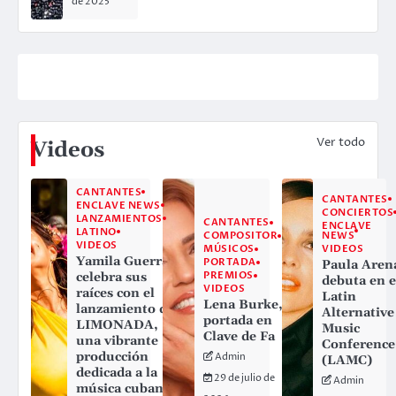
de 2025
Ver todo
Videos
CANTANTES
CANTANTES
ENCLAVE NEWS
CONCIERTOS
LANZAMIENTOS
CANTANTES
ENCLAVE
LATINO
NEWS
COMPOSITOR
VIDEOS
VIDEOS
MÚSICOS
Yamila Guerra
PORTADA
Paula Aren
PREMIOS
celebra sus
debuta en e
VIDEOS
raíces con el
Latin
Lena Burke,
lanzamiento de
Alternative
portada en
LIMONADA,
Music
Clave de Fa
una vibrante
Conference
producción
Admin
(LAMC)
dedicada a la
29 de julio de
Admin
música cubana