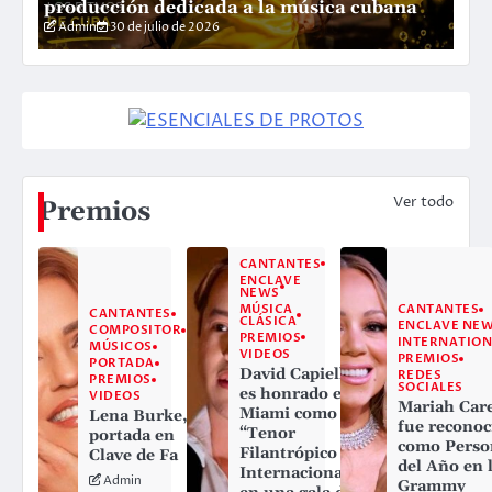
producción dedicada a la música cubana
L
Admin
30 de julio de 2026
Ver todo
Premios
CANTANTES
ENCLAVE
NEWS
MÚSICA
CANTANTES
CANTANTES
CLÁSICA
ENCLAVE NE
COMPOSITOR
PREMIOS
INTERNATION
MÚSICOS
VIDEOS
PREMIOS
PORTADA
David Capiello
REDES
PREMIOS
SOCIALES
es honrado en
VIDEOS
Mariah Car
Miami como
Lena Burke,
fue reconoc
“Tenor
portada en
como Perso
Filantrópico
Clave de Fa
del Año en 
Internacional”
Admin
Grammy