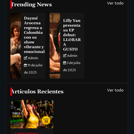
Ver todo
Trending News
Daymé
Lilly Yan
Arocena
presenta
regresa a
su EP
Colombia
debut:
con su
LLORAR
show
A
vibrante y
GUSTO
emocional
Admin
Admin
3 de julio
11 de julio
de 2025
de 2025
Ver todo
Artículos Recientes