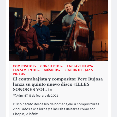
COMPOSITOR
CONCIERTOS
ENCLAVE NEWS
LANZAMIENTOS
MÚSICOS
RINCÓN DEL JAZZ
VIDEOS
El contrabajista y compositor Pere Bujosa
lanza su quinto nuevo disco «ILLES
SONORES VOL. 1»
Admin
13 de febrero de 2026
Disco nacido del deseo de homenajear a compositores
vinculados a Mallorca y a las Islas Baleares como son
Chopin, Albéniz…