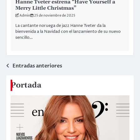
Hanne Tveter estrena “Have Yourself a
Merry Little Christmas”
Admin
25 de noviembre de 2025
La cantante noruega de jazz Hanne Tveter da la
bienvenida a la Navidad con el lanzamiento de su nuevo
sencillo…
Navegación
Entradas anteriores
de
Portada
entradas