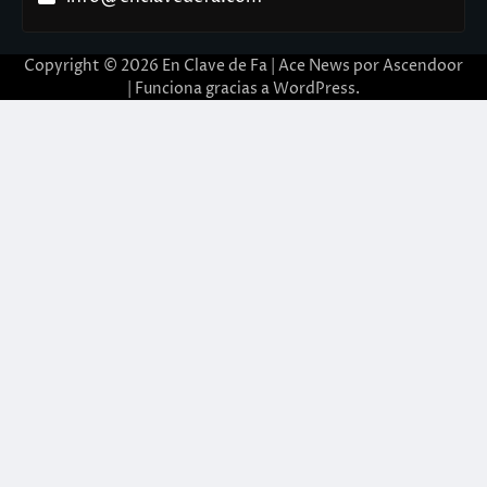
Copyright © 2026
En Clave de Fa
| Ace News por
Ascendoor
| Funciona gracias a
WordPress
.