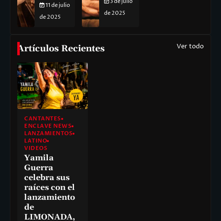
3 de julio
11 de julio
de 2025
de 2025
Ver todo
Artículos Recientes
CANTANTES
ENCLAVE NEWS
LANZAMIENTOS
LATINO
VIDEOS
Yamila
Guerra
celebra sus
raíces con el
lanzamiento
de
LIMONADA,