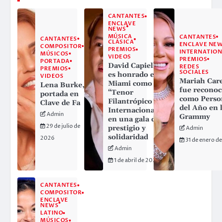
CANTANTES
ENCLAVE
NEWS
MÚSICA
CANTANTES
CANTANTES
CLÁSICA
ENCLAVE NE
COMPOSITOR
PREMIOS
INTERNATION
MÚSICOS
VIDEOS
PREMIOS
PORTADA
David Capiello
REDES
PREMIOS
SOCIALES
es honrado en
VIDEOS
Mariah Car
Miami como
Lena Burke,
fue reconoc
“Tenor
portada en
como Perso
Filantrópico
Clave de Fa
del Año en 
Internacional”
Admin
Grammy
en una gala de
29 de julio de
prestigio y
Admin
solidaridad
2026
31 de enero d
Admin
1 de abril de 2026
CANTANTES
COMPOSITOR
ENCLAVE
NEWS
LATINO
MÚSICOS