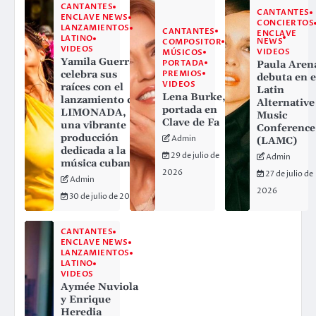
CANTANTES
CANTANTES
ENCLAVE NEWS
CONCIERTOS
LANZAMIENTOS
CANTANTES
ENCLAVE
LATINO
NEWS
COMPOSITOR
VIDEOS
VIDEOS
MÚSICOS
Yamila Guerra
PORTADA
Paula Aren
PREMIOS
celebra sus
debuta en e
VIDEOS
raíces con el
Latin
Lena Burke,
lanzamiento de
Alternative
portada en
LIMONADA,
Music
Clave de Fa
una vibrante
Conference
producción
Admin
(LAMC)
dedicada a la
29 de julio de
Admin
música cubana
2026
27 de julio de
Admin
2026
30 de julio de 2026
CANTANTES
ENCLAVE NEWS
LANZAMIENTOS
LATINO
VIDEOS
Aymée Nuviola
y Enrique
Heredia