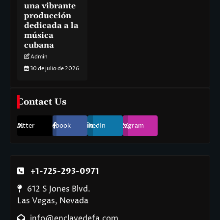
una vibrante
producción
dedicada a la
música
cubana
Admin
30 de julio de 2026
Contact Us
Twitter
Facebook
LinkedIn
Instagram
+1-725-293-0971
612 S Jones Blvd.
Las Vegas, Nevada
info@enclavedefa.com