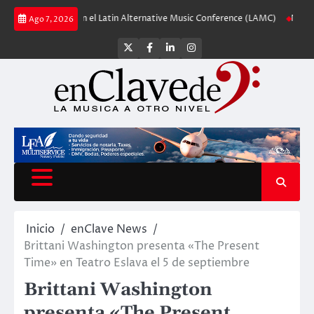
Saltar
 debuta en el Latin Alternative Music Conference (LAMC)
Nuevos Shure KSM
Ago 7, 2026
al
contenido
Twitter
Facebook
LinkedIn
Instagram
Inicio
enClave News
Brittani Washington presenta «The Present
Time» en Teatro Eslava el 5 de septiembre
Brittani Washington
presenta «The Present