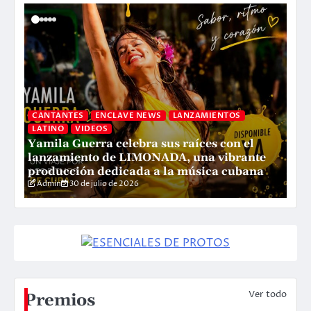
CANTANTES
ENCLAVE NEWS
LANZAMIENTOS
LATINO
VIDEOS
Yamila Guerra celebra sus raíces con el
C
lanzamiento de LIMONADA, una vibrante
P
producción dedicada a la música cubana
L
Admin
30 de julio de 2026
Ver todo
Premios