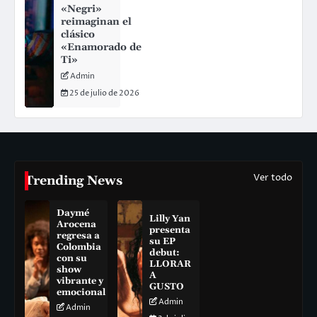
«Negri»
reimaginan el
clásico
«Enamorado de
Ti»
Admin
25 de julio de 2026
Ver todo
Trending News
Daymé
Lilly Yan
Arocena
presenta
regresa a
su EP
Colombia
debut:
con su
LLORAR
show
A
vibrante y
GUSTO
emocional
Admin
Admin