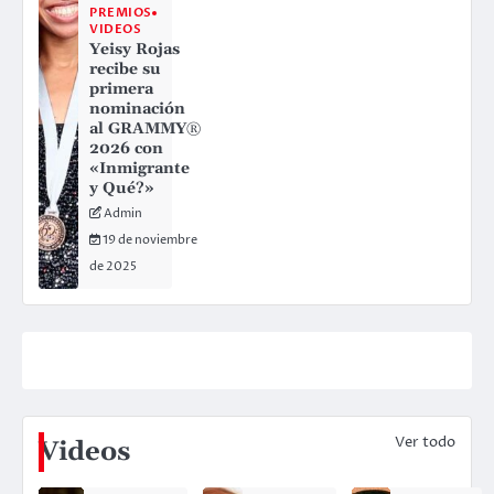
PREMIOS
VIDEOS
Yeisy Rojas
recibe su
primera
nominación
al GRAMMY®
2026 con
«Inmigrante
y Qué?»
Admin
19 de noviembre
de 2025
Ver todo
Videos