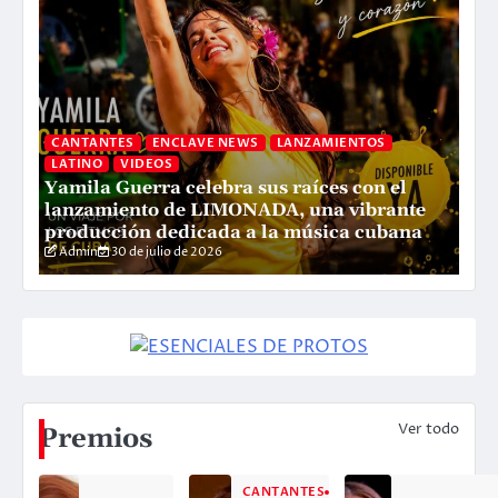
CANTANTES
ENCLAVE NEWS
LANZAMIENTOS
LATINO
VIDEOS
Yamila Guerra celebra sus raíces con el
C
lanzamiento de LIMONADA, una vibrante
P
producción dedicada a la música cubana
L
Admin
30 de julio de 2026
Ver todo
Premios
CANTANTES