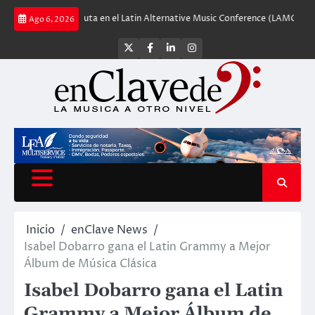
Saltar
enas debuta en el Latin Alternative Music Conference (LAMC)
Nuevos Shur
Ago 6, 2026
al
contenido
Twitter
Facebook
LinkedIn
Instagram
Inicio
enClave News
Isabel Dobarro gana el Latin Grammy a Mejor
Álbum de Música Clásica
Isabel Dobarro gana el Latin
Grammy a Mejor Álbum de