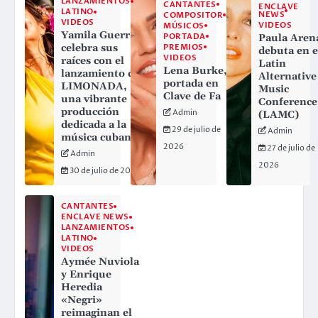
LANZAMIENTOS
CANTANTES
ENCLAVE
LATINO
NEWS
COMPOSITOR
VIDEOS
VIDEOS
MÚSICOS
Yamila Guerra
PORTADA
Paula Aren
PREMIOS
celebra sus
debuta en e
VIDEOS
raíces con el
Latin
Lena Burke,
lanzamiento de
Alternative
portada en
LIMONADA,
Music
Clave de Fa
una vibrante
Conference
producción
Admin
(LAMC)
dedicada a la
29 de julio de
Admin
música cubana
2026
27 de julio de
Admin
2026
30 de julio de 2026
CANTANTES
ENCLAVE NEWS
LANZAMIENTOS
LATINO
VIDEOS
Aymée Nuviola
y Enrique
Heredia
«Negri»
reimaginan el