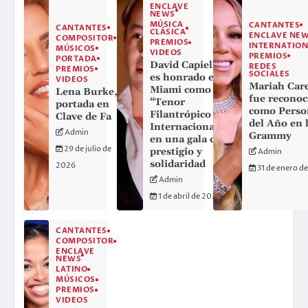
ENCLAVE
NEWS
MÚSICA
CANTANTES
CANTANTES
CLÁSICA
ENCLAVE NE
COMPOSITOR
PREMIOS
INTERNATION
MÚSICOS
VIDEOS
PREMIOS
PORTADA
David Capiello
REDES
PREMIOS
SOCIALES
es honrado en
VIDEOS
Mariah Car
Miami como
Lena Burke,
fue reconoc
“Tenor
portada en
como Perso
Filantrópico
Clave de Fa
del Año en 
Internacional”
Admin
Grammy
en una gala de
29 de julio de
prestigio y
Admin
solidaridad
2026
31 de enero d
Admin
1 de abril de 2026
CANTANTES
COMPOSITOR
ENCLAVE
NEWS
LATINO
MÚSICOS
PREMIOS
VIDEOS