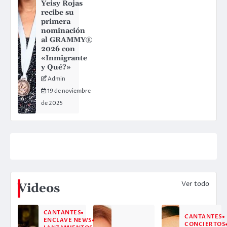
Yeisy Rojas
recibe su
primera
nominación
al GRAMMY®
2026 con
«Inmigrante
y Qué?»
Admin
19 de noviembre
de 2025
Ver todo
Videos
CANTANTES
CANTANTES
ENCLAVE NEWS
CONCIERTOS