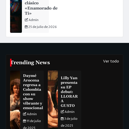
clásico
«Enamorado de
Ti»
Admin
25 de julio de 2026
Ver todo
Trending News
Daymé
Lilly Yan
Arocena
presenta
regresa a
su EP
Colombia
debut:
con su
LLORAR
show
A
vibrante y
GUSTO
emocional
Admin
Admin
3 de julio
11 de julio
de 2025
de 2025