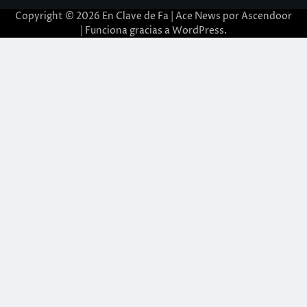
Copyright © 2026
En Clave de Fa
| Ace News por
Ascendoor
| Funciona gracias a
WordPress
.