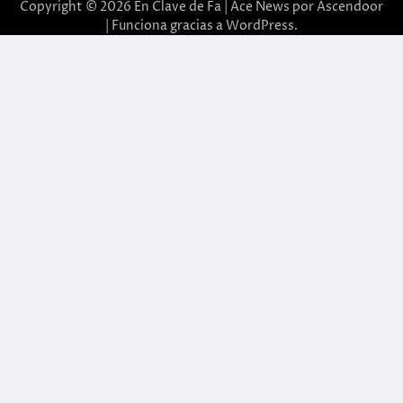
Copyright © 2026
En Clave de Fa
| Ace News por
Ascendoor
| Funciona gracias a
WordPress
.