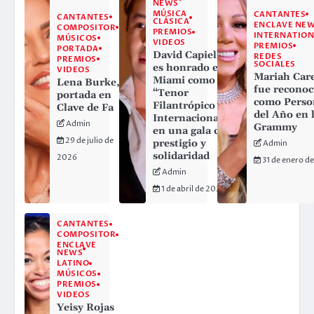
NEWS
MÚSICA
CANTANTES
CANTANTES
CLÁSICA
ENCLAVE NE
COMPOSITOR
PREMIOS
INTERNATION
MÚSICOS
VIDEOS
PREMIOS
PORTADA
David Capiello
REDES
PREMIOS
SOCIALES
es honrado en
VIDEOS
Mariah Car
Miami como
Lena Burke,
fue reconoc
“Tenor
portada en
como Perso
Filantrópico
Clave de Fa
del Año en 
Internacional”
Admin
Grammy
en una gala de
29 de julio de
prestigio y
Admin
solidaridad
2026
31 de enero d
Admin
1 de abril de 2026
CANTANTES
COMPOSITOR
ENCLAVE
NEWS
LATINO
MÚSICOS
PREMIOS
VIDEOS
Yeisy Rojas