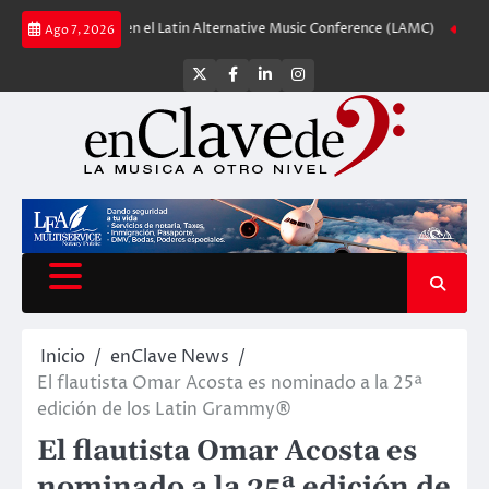
Saltar
 debuta en el Latin Alternative Music Conference (LAMC)
Nuevos Shure KSM
Ago 7, 2026
al
contenido
Twitter
Facebook
LinkedIn
Instagram
Inicio
enClave News
El flautista Omar Acosta es nominado a la 25ª
edición de los Latin Grammy®
El flautista Omar Acosta es
nominado a la 25ª edición de