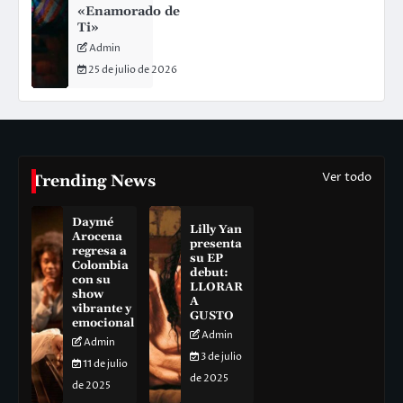
«Enamorado de
Ti»
Admin
25 de julio de 2026
Ver todo
Trending News
Daymé
Lilly Yan
Arocena
presenta
regresa a
su EP
Colombia
debut:
con su
LLORAR
show
A
vibrante y
GUSTO
emocional
Admin
Admin
3 de julio
11 de julio
de 2025
de 2025