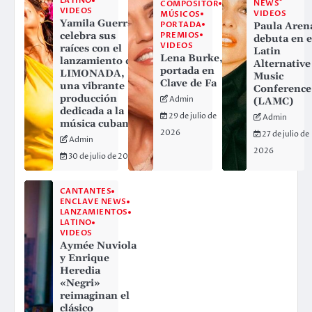
LATINO
NEWS
COMPOSITOR
VIDEOS
VIDEOS
MÚSICOS
Yamila Guerra
PORTADA
Paula Aren
PREMIOS
celebra sus
debuta en e
VIDEOS
raíces con el
Latin
Lena Burke,
lanzamiento de
Alternative
portada en
LIMONADA,
Music
Clave de Fa
una vibrante
Conference
producción
Admin
(LAMC)
dedicada a la
29 de julio de
Admin
música cubana
2026
27 de julio de
Admin
2026
30 de julio de 2026
CANTANTES
ENCLAVE NEWS
LANZAMIENTOS
LATINO
VIDEOS
Aymée Nuviola
y Enrique
Heredia
«Negri»
reimaginan el
clásico