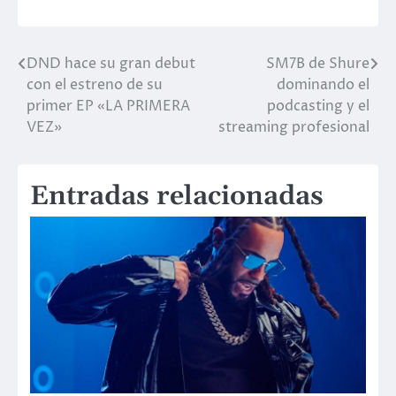
DND hace su gran debut
SM7B de Shure
Navegación
con el estreno de su
dominando el
de
primer EP «LA PRIMERA
podcasting y el
VEZ»
streaming profesional
entradas
Entradas relacionadas