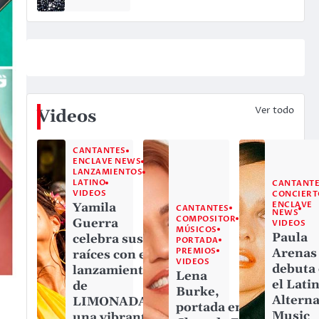
Ver todo
Videos
CANTANTES
ENCLAVE NEWS
LANZAMIENTOS
LATINO
CANTANT
VIDEOS
CONCIERT
ENCLAVE
Yamila
CANTANTES
NEWS
COMPOSITOR
Guerra
VIDEOS
MÚSICOS
Paula
celebra sus
PORTADA
PREMIOS
Arenas
raíces con el
VIDEOS
debuta
lanzamiento
Lena
el Lati
de
Burke,
Alterna
LIMONADA,
portada en
Music
una vibrante