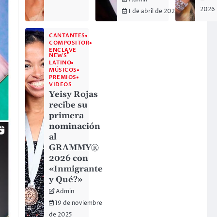
Admin
2026
1 de abril de 2026
CANTANTES
COMPOSITOR
ENCLAVE
NEWS
LATINO
MÚSICOS
PREMIOS
VIDEOS
Yeisy Rojas
recibe su
primera
nominación
al
GRAMMY®
2026 con
«Inmigrante
y Qué?»
Admin
19 de noviembre
de 2025