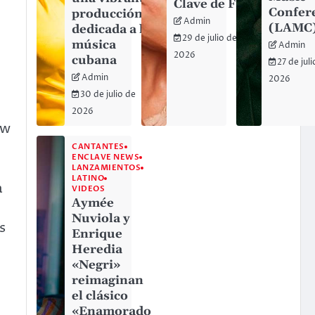
Clave de Fa
Confer
producción
Admin
(LAMC
dedicada a la
29 de julio de
música
Admin
2026
cubana
27 de jul
Admin
2026
30 de julio de
2026
ow
CANTANTES
ENCLAVE NEWS
LANZAMIENTOS
LATINO
a
VIDEOS
Aymée
Nuviola y
s
Enrique
Heredia
«Negri»
reimaginan
el clásico
«Enamorado