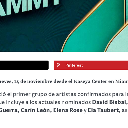
Pinterest
CANTANTES
ENCLAVE NEWS
LANZAMIENTO
eves, 14 de noviembre desde el Kaseya Center en Mia
LATINO
VIDEOS
Aymée Nuviola y Enrique
ó el primer grupo de artistas confirmados para l
Heredia «Negri» reimaginan el
que incluye a los actuales nominados
David Bisbal,
clásico «Enamorado de Ti»
 Guerra, Carín León, Elena Rose
y
Ela Taubert
, as
Admin
25 de julio de 2026