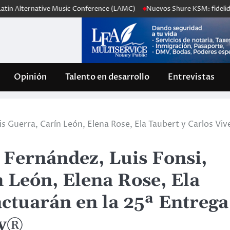
ative Music Conference (LAMC)
Nuevos Shure KSM: fidelidad realista, 
Opinión
Talento en desarrollo
Entrevistas
is Guerra, Carín León, Elena Rose, Ela Taubert y Carlos Viv
 Fernández, Luis Fonsi,
 León, Elena Rose, Ela
actuarán en la 25ª Entrega
my®