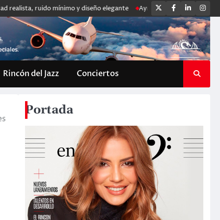
Twitter
Facebook
LinkedIn
Ins
ruido mínimo y diseño elegante
Aymée Nuviola y Enrique Heredia «Negri
Rincón del Jazz
Conciertos
Portada
es