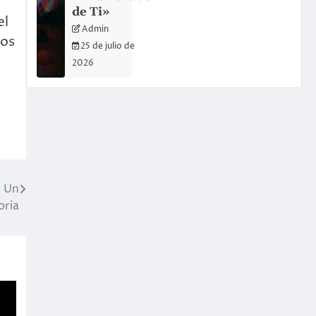
de Ti»
el
Admin
los
25 de julio de
2026
. Un
oria