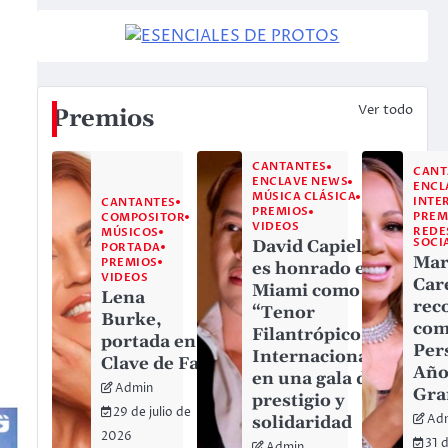
Ver todo
Premios
CANTANTES
CANT
ENCLAVE NEWS
ENCL
MÚSICA CLÁSICA
INTE
CANTANTES
PREMIOS
PREM
COMPOSITOR
VIDEOS
REDE
MÚSICOS
SOCI
David Capiello
PORTADA
Mar
PREMIOS
es honrado en
VIDEOS
Car
Miami como
Lena
rec
“Tenor
Burke,
co
Filantrópico
portada en
Per
Internacional”
Clave de Fa
Año
en una gala de
Admin
Gr
prestigio y
29 de julio de
Ad
solidaridad
2026
31 