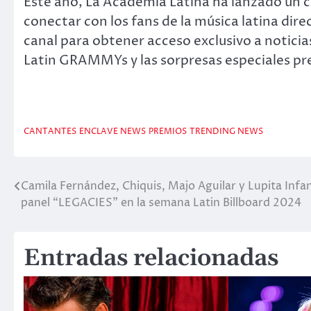
Este año, La Academia Latina ha lanzado un
conectar con los fans de la música latina di
canal para obtener acceso exclusivo a noticia
Latin GRAMMYs y las sorpresas especiales pre
CANTANTES
ENCLAVE NEWS
PREMIOS
TRENDING NEWS
Camila Fernández, Chiquis, Majo Aguilar y Lupita Infan
Navegación
panel “LEGACIES” en la semana Latin Billboard 2024
de
entradas
Entradas relacionadas