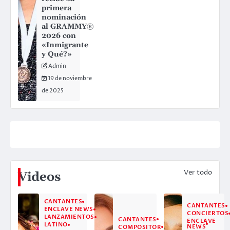
primera
nominación
al GRAMMY®
2026 con
«Inmigrante
y Qué?»
Admin
19 de noviembre
de 2025
Ver todo
Videos
CANTANTES
CANTANTES
ENCLAVE NEWS
CONCIERTOS
LANZAMIENTOS
CANTANTES
ENCLAVE
LATINO
NEWS
COMPOSITOR