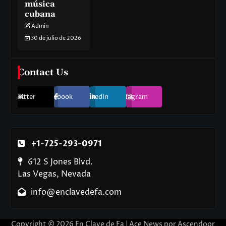
música
cubana
Admin
30 de julio de 2026
Contact Us
Twitter
Facebook
LinkedIn
Instagram
+1-725-293-0971
612 S Jones Blvd.
Las Vegas, Nevada
info@enclavedefa.com
Copyright © 2026
En Clave de Fa
| Ace News por
Ascendoor