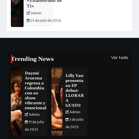
«Enamorado de
Ti»
Admin
25 de julio de 2026
Ver todo
Trending News
Daymé
Lilly Yan
Arocena
presenta
regresa a
su EP
Colombia
debut:
con su
LLORAR
show
A
vibrante y
GUSTO
emocional
Admin
Admin
3 de julio
11 de julio
de 2025
de 2025