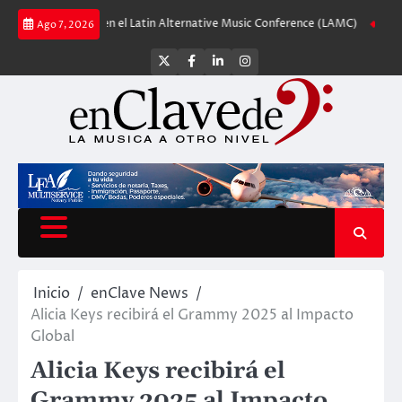
Saltar
 debuta en el Latin Alternative Music Conference (LAMC)
Nuevos Shure KS
Ago 7, 2026
al
contenido
Twitter
Facebook
LinkedIn
Instagram
Inicio
enClave News
Alicia Keys recibirá el Grammy 2025 al Impacto
Global
Alicia Keys recibirá el
Grammy 2025 al Impacto