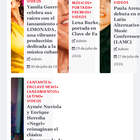
VIDEOS
VIDEOS
MÚSICOS
Yamila Guerra
PORTADA
Paula Aren
PREMIOS
celebra sus
debuta en e
VIDEOS
raíces con el
Latin
Lena Burke,
lanzamiento de
Alternative
portada en
LIMONADA,
Music
Clave de Fa
una vibrante
Conference
producción
Admin
(LAMC)
dedicada a la
29 de julio de
Admin
música cubana
2026
27 de julio de
Admin
2026
30 de julio de 2026
CANTANTES
ENCLAVE NEWS
LANZAMIENTOS
LATINO
VIDEOS
Aymée Nuviola
y Enrique
Heredia
«Negri»
reimaginan el
clásico