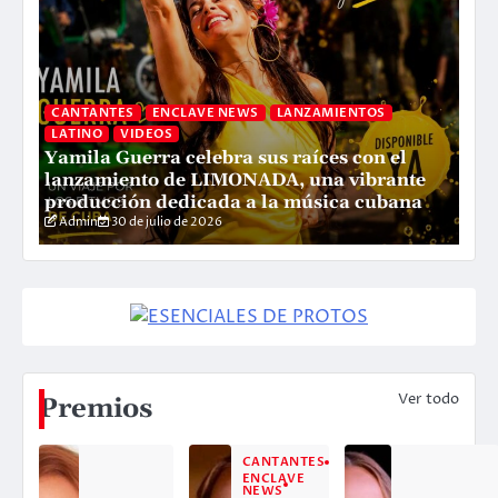
CANTANTES
ENCLAVE NEWS
LANZAMIENTOS
LATINO
VIDEOS
Yamila Guerra celebra sus raíces con el
C
lanzamiento de LIMONADA, una vibrante
P
producción dedicada a la música cubana
L
Admin
30 de julio de 2026
Ver todo
Premios
CANTANTES
ENCLAVE
NEWS