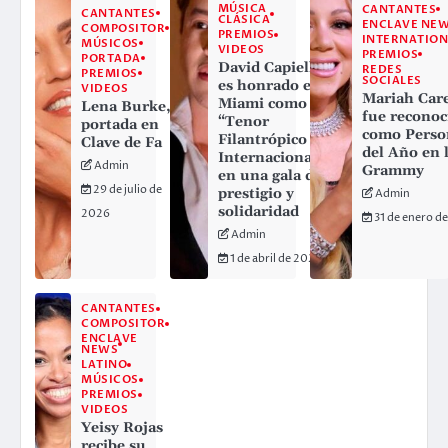
MÚSICA
CANTANTES
CANTANTES
CLÁSICA
ENCLAVE NE
COMPOSITOR
PREMIOS
INTERNATION
MÚSICOS
VIDEOS
PREMIOS
PORTADA
David Capiello
REDES
PREMIOS
SOCIALES
es honrado en
VIDEOS
Mariah Car
Miami como
Lena Burke,
fue reconoc
“Tenor
portada en
como Perso
Filantrópico
Clave de Fa
del Año en 
Internacional”
Admin
Grammy
en una gala de
29 de julio de
prestigio y
Admin
solidaridad
2026
31 de enero d
Admin
1 de abril de 2026
CANTANTES
COMPOSITOR
ENCLAVE
NEWS
LATINO
MÚSICOS
PREMIOS
VIDEOS
Yeisy Rojas
recibe su